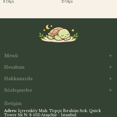
3 Ölçü
2 Ölçü
Menü
Hesabım
Hakkımızda
Sözleşmeler
İletişim
Adres:
İçerenköy Mah. Topçu İbrahim Sok. Quick
Tower Sit N: 8-10D Ataşehir - İstanbul