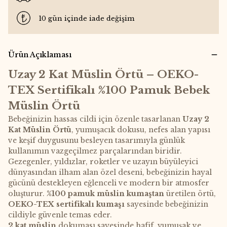
10 gün içinde iade değişim
Ürün Açıklaması
Uzay 2 Kat Müslin Örtü – OEKO-
TEX Sertifikalı %100 Pamuk Bebek
Müslin Örtü
Bebeğinizin hassas cildi için özenle tasarlanan
Uzay 2
Kat Müslin Örtü
, yumuşacık dokusu, nefes alan yapısı
ve keşif duygusunu besleyen tasarımıyla günlük
kullanımın vazgeçilmez parçalarından biridir.
Gezegenler, yıldızlar, roketler ve uzayın büyüleyici
dünyasından ilham alan özel deseni, bebeğinizin hayal
gücünü destekleyen eğlenceli ve modern bir atmosfer
oluşturur.
%100 pamuk müslin kumaştan
üretilen örtü,
OEKO-TEX sertifikalı kumaşı
sayesinde bebeğinizin
cildiyle güvenle temas eder.
2 kat müslin
dokuması sayesinde hafif, yumuşak ve