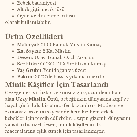
Bebek battaniyesi
Alt değiştirme örtüsü
Oyun ve dinlenme örtüsü
olarak kullanılabilir.
Ürün Özellikleri
Materyal:
%100 Pamuk Müslin Kumaş
Kat Sayısı:
2 Kat Müslin
Desen:
Uzay Temalı Özel Tasarım
Sertifika:
OEKO-TEX Sertifikalı Kumaş
Yaş Grubu:
Yenidoğan ve üzeri
Bakım:
30°C'de hassas yıkama önerilir
Minik Kâşifler İçin Tasarlandı
Gezegenler, yıldızlar ve sonsuz gökyüzünden ilham
alan
Uzay Müslin Örtü
, bebeğinizin dünyasına keşif ve
hayal gücü dolu bir atmosfer kazandırır. Modern ve
zamansız tasarımı sayesinde hem kız hem erkek
bebekler için tercih edilebilir. Uzayın gizemli dünyasını
yansıtan bu özel desen, minik kâşiflerin ilk
maceralarına eşlik etmek için tasarlanmıştır.