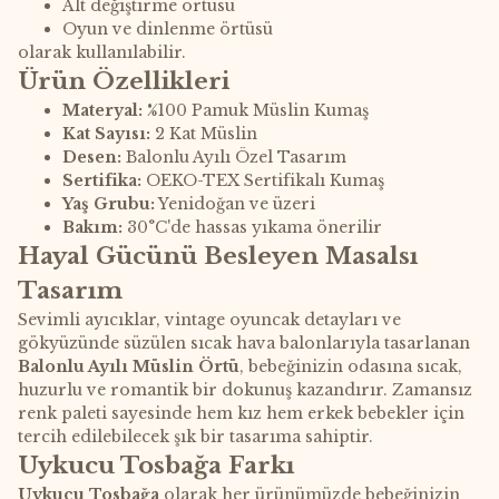
Alt değiştirme örtüsü
Oyun ve dinlenme örtüsü
olarak kullanılabilir.
Ürün Özellikleri
Materyal:
%100 Pamuk Müslin Kumaş
Kat Sayısı:
2 Kat Müslin
Desen:
Balonlu Ayılı Özel Tasarım
Sertifika:
OEKO-TEX Sertifikalı Kumaş
Yaş Grubu:
Yenidoğan ve üzeri
Bakım:
30°C'de hassas yıkama önerilir
Hayal Gücünü Besleyen Masalsı
Tasarım
Sevimli ayıcıklar, vintage oyuncak detayları ve
gökyüzünde süzülen sıcak hava balonlarıyla tasarlanan
Balonlu Ayılı Müslin Örtü
, bebeğinizin odasına sıcak,
huzurlu ve romantik bir dokunuş kazandırır. Zamansız
renk paleti sayesinde hem kız hem erkek bebekler için
tercih edilebilecek şık bir tasarıma sahiptir.
Uykucu Tosbağa Farkı
Uykucu Tosbağa
olarak her ürünümüzde bebeğinizin