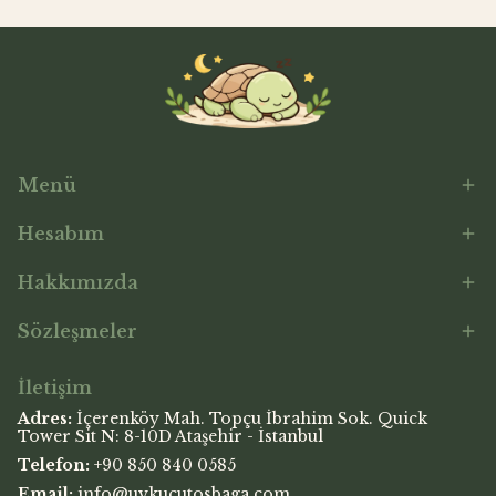
Menü
Hesabım
Hakkımızda
Sözleşmeler
İletişim
Adres:
İçerenköy Mah. Topçu İbrahim Sok. Quick
Tower Sit N: 8-10D Ataşehir - İstanbul
Telefon:
+90 850 840 0585
Email:
info@uykucutosbaga.com