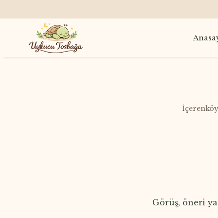
Anasa
İçerenköy
​Görüş, öneri y