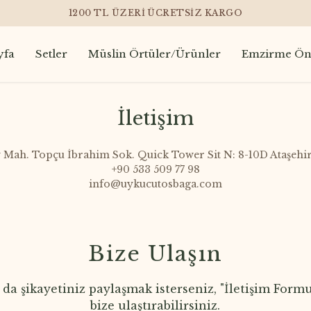
1200 TL ÜZERI ÜCRETSIZ KARGO
yfa
Setler
Müslin Örtüler/Ürünler
Emzirme Ön
İletişim
 Mah. Topçu İbrahim Sok. Quick Tower Sit N: 8-10D Ataşehir 
+90 533 509 77 98
info@uykucutosbaga.com
Bize Ulaşın
a da şikayetiniz paylaşmak isterseniz, "İletişim For
bize ulaştırabilirsiniz.