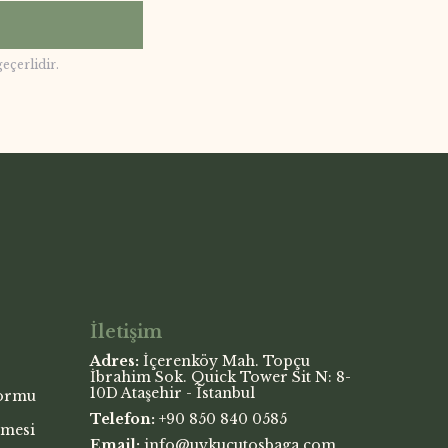
geçerlidir.
İletişim
Adres:
İçerenköy Mah. Topçu
İbrahim Sok. Quick Tower Sit N: 8-
10D Ataşehir - İstanbul
Formu
Telefon:
+90 850 840 0585
şmesi
Email:
info@uykucutosbaga.com