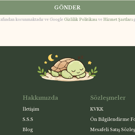
GÖNDER
rafından korunmaktadır ve Google
Gizlilik Politikası
ve
Hizmet Şartları
Hakkımızda
Sözleşmeler
İletişim
KVKK
S.S.S
Ön Bilgilendirme 
Blog
Mesafeli Satış Sözle