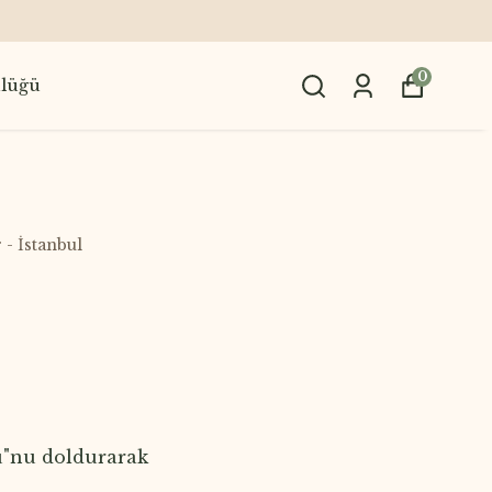
0
lüğü
- İstanbul
mu"nu doldurarak