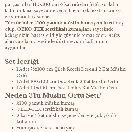
parçası olan
110x100 cm 4 kat müslin örtü
ise daha
kalın dokusu sayesinde serin havalarda ekstra konfor
ve yumuşaklık sunar.
Tüm ürünler
%100 pamuk müslin kumaştan
üretilmiş
olup,
OEKO-TEX sertifikalı kumaşları
sayesinde
bebeğinizin hassas cildiyle güvenle temas eder. Nefes
alan yapıları sayesinde dört mevsim kullanıma
uygundur.
Set İçeriği
1 Adet 75x100 cm Çilek Reçeli Desenli 2 Kat Müslin
Örtü
1 Adet 100x100 cm Düz Renk 2 Kat Müslin Örtü
1 Adet 110x100 cm Düz Renk 4 Kat Müslin Örtü
Neden 3'lü Müslin Örtü Seti?
%100 pamuk müslin kumaş
OEKO-TEX sertifikalı kumaş
2 kat ve 4 kat müslin seçenekleriyle çok yönlü
kullanım
Yumuşak ve nefes alan yapı