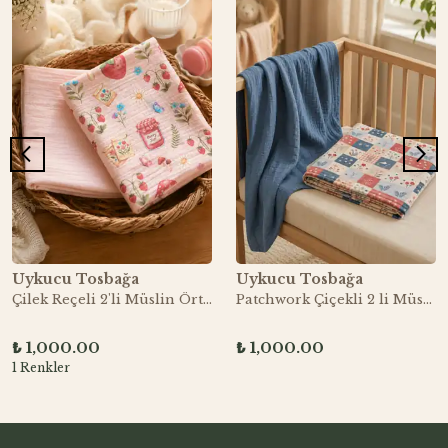
Uykucu Tosbağa
Uykucu Tosbağa
Çilek Reçeli 2'li Müslin Örtü Seti
Patchwork Çiçekli 2 li Müslin Örtü Seti
₺ 1,000.00
₺ 1,000.00
1 Renkler