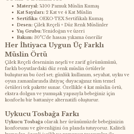
Materyal:
%100 Pamuk Müslin Kumaş
Kat Sayıları:
2 Kat ve 4 Kat Müslin
Sertifika:
OEKO-TEX Sertifikalı Kumaş
Desen:
Çilek Reçeli + Düz Renk Müslinler
Yaş Grubu:
Yenidoğan ve üzeri
Bakım:
30°C'de hassas yıkama önerilir
Her İhtiyaca Uygun Üç Farklı
Müslin Örtü
Çilek Reçeli deseninin neşeli ve zarif görünümünü,
farklı boyutlardaki düz renk müslin örtülerle
buluşturan bu özel set; günlük kullanım, seyahat, uyku ve
oyun zamanlarında ihtiyaç duyacağınız tüm temel
örtüleri tek pakette sunar. Özellikle 4 kat müslin örtü,
ekstra dolgun ve yumuşak yapısıyla bebeğiniz için
konforlu bir battaniye alternatifi oluşturur.
Uykucu Tosbağa Farkı
Uykucu Tosbağa
olarak her ürünümüzde bebeğinizin
konforunu ve güvenliğini ön planda tutuyoruz. Kaliteli