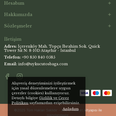
Hesabım
Hakkımızda
Sözleşmeler
İletişim
Adres:
İçerenköy Mah. Topçu İbrahim Sok. Quick
Tower Sit N: 8-10D Ataşehir - İstanbul
Telefon:
+90 850 840 0585
Email:
info@uykucutosbaga.com
Alışveriş deneyiminizi iyileştirmek
için yasal düzenlemelere uygun
çerezler (cookies) kullanıyoruz.
Detaylı bilgiye
Gizlilik ve Çerez
Politikası
sayfamızdan erişebilirsiniz.
Anladım
©2025 Tüm Hakları Saklıdır - ikas E-Ticaret
Altyapısı ile
Hazırlanmıştır.