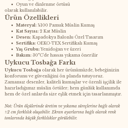
Oyun ve dinlenme örtüsü
olarak kullanılabilir.
Ürün Özellikleri
Materyal:
%100 Pamuk Müslin Kumaş
Kat Sayısı:
2 Kat Müslin
Desen:
Kapadokya Balonlu Özel Tasarım
Sertifika:
OEKO-TEX Sertifikalı Kumaş
Yaş Grubu:
Yenidoğan ve üzeri
Bakım:
30°C'de hassas yıkama önerilir
Uykucu Tosbağa Farkı
Uykucu Tosbağa
olarak her ürünümüzde, bebeğinizin
konforunu ve güvenliğini ön planda tutuyoruz.
Zamansız desenler, kaliteli kumaşlar ve özenli işçilik ile
hazırladığımız müslin örtüler; hem günlük kullanımda
hem de özel anlarda size eşlik etmek için tasarlanmıştır.
Not: Ürün ölçülerinde üretim ve yıkama süreçlerine bağlı olarak
±2 cm farklılık oluşabilir. Ekran ayarlarına bağlı olarak renk
tonlarında küçük farklılıklar görülebilir.